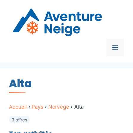
Aller
au
contenu
MEN
Alta
Accueil
›
Pays
›
Norvège
›
Alta
3 offres