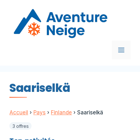
Aller
au
contenu
MEN
Saariselkä
Accueil
›
Pays
›
Finlande
›
Saariselkä
3 offres