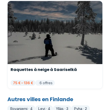
Raquettes à neige à Saariselkä
75 € – 136 €
6 offres
Autres villes en Finlande
Rovaniemi · 4
Levi · 4
Ylläs · 3
Pyha · 2