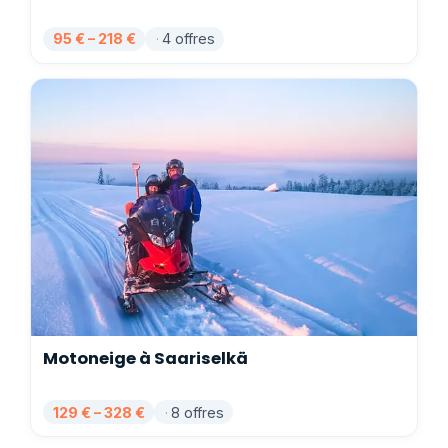
95 € – 218 €
4 offres
Motoneige à Saariselkä
129 € – 328 €
8 offres