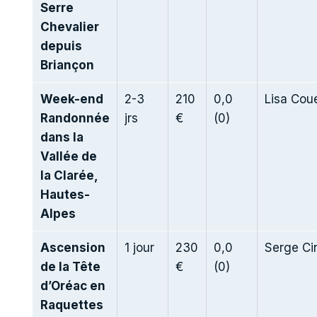
Serre
Chevalier
depuis
Briançon
Week-end
2-3
210
0,0
Lisa Cou
Randonnée
jrs
€
(0)
dans la
Vallée de
la Clarée,
Hautes-
Alpes
Ascension
1 jour
230
0,0
Serge Ci
de la Tête
€
(0)
d’Oréac en
Raquettes