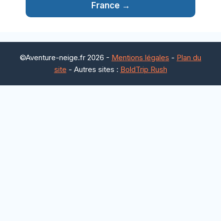
France →
©Aventure-neige.fr 2026 -
Mentions légales
-
Plan du
site
- Autres sites :
BoldTrip Rush