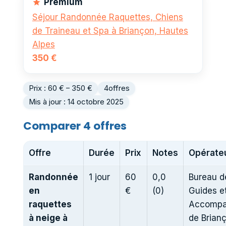
Premium
Séjour Randonnée Raquettes, Chiens
de Traineau et Spa à Briançon, Hautes
Alpes
350 €
Prix : 60 € – 350 €
4
offres
Mis à jour : 14 octobre 2025
Comparer 4 offres
Offre
Durée
Prix
Notes
Opérate
Randonnée
1 jour
60
0,0
Bureau d
en
€
(0)
Guides e
raquettes
Accompa
à neige à
de Brian